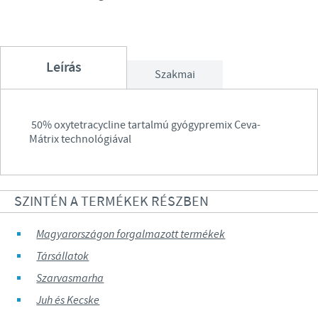
Leírás
Szakmai
50% oxytetracycline tartalmú gyógypremix Ceva-
Mátrix technológiával
SZINTÉN A TERMÉKEK RÉSZBEN
Magyarországon forgalmazott termékek
Társállatok
Szarvasmarha
Juh és Kecske