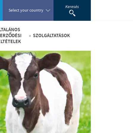
Keresés
Select your country
LTALÁNOS
Poland
ZERZŐDÉSI
SZOLGÁLTATÁSOK
ELTÉTELEK
Ceva Társállat Percek Hírlevél
Portugal
Beszerzésekre vonatkozó Általános Szerződési Feltételek és Kiterj
Nyereményjáték szabályzat
Romania
Russia
South Africa
Spain