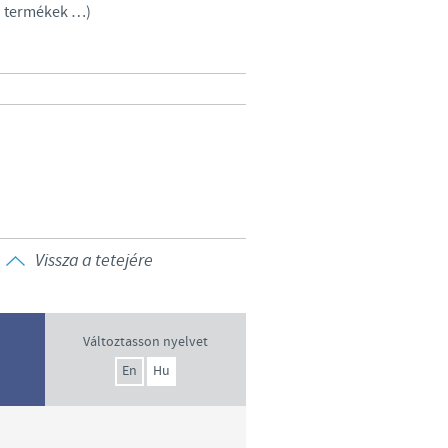
ló termékek …)
 country. Consequently, the
e suitable for use in your
Vissza a tetejére
Változtasson nyelvet
En
Hu