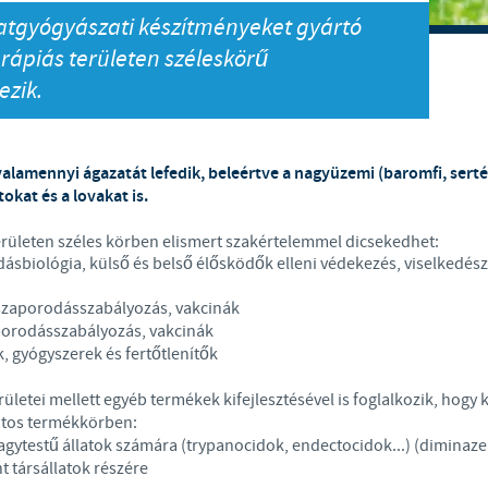
latgyógyászati készítményeket gyártó
Japan
Bulgaria
erápiás területen széleskörű
ezik.
Korea
Canada (EN)
Malaysia
Chile
valamennyi ágazatát lefedik, beleértve a nagyüzemi (baromfi, ser
tokat és a lovakat is.
Mexico
China
erületen széles körben elismert szakértelemmel dicsekedhet:
ásbiológia, külső és belső élősködők elleni védekezés, viselkedés
Middle East
Colombia
 szaporodásszabályozás, vakcinák
Netherlands
porodásszabályozás, vakcinák
Denmark
, gyógyszerek és fertőtlenítők
Peru
etei mellett egyéb termékek kifejlesztésével is foglalkozik, hogy k
Egypt
ntos termékkörben:
gytestű állatok számára (trypanocidok, endectocidok...) (diminaze
Philippines
t társállatok részére
You are leaving the country website to access another site in the gr