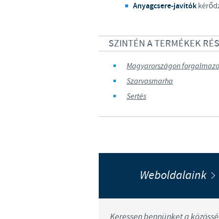
Anyagcsere-javítók
kérődz
SZINTÉN A TERMÉKEK RÉ
Magyarországon forgalmazo
Szarvasmarha
Sertés
Weboldalaink
Keressen bennünket a közösség