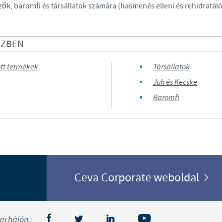
ők, baromfi és társállatok számára (hasmenés elleni és rehidratá
Regulatory constraints and medical practices vary from country to
information provided on the site in which you enter may not b
country.
SZBEN
tt termékek
Társállatok
Juh és Kecske
Baromfi
Ceva Corporate weboldal
i hálón :