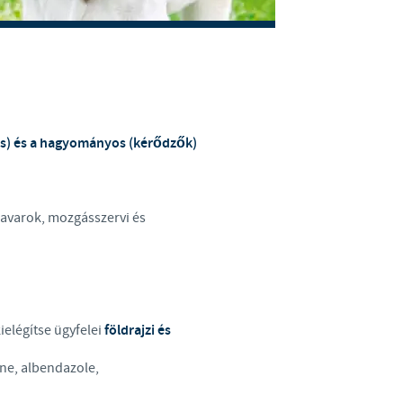
Sweden
Thailand
Tunisia
tés) és a hagyományos (kérődzők)
Turkey
Ukraine
zavarok, mozgásszervi és
United Kingdom
USA
ielégítse ügyfelei
földrajzi és
Vietnam
ne, albendazole,
oup.