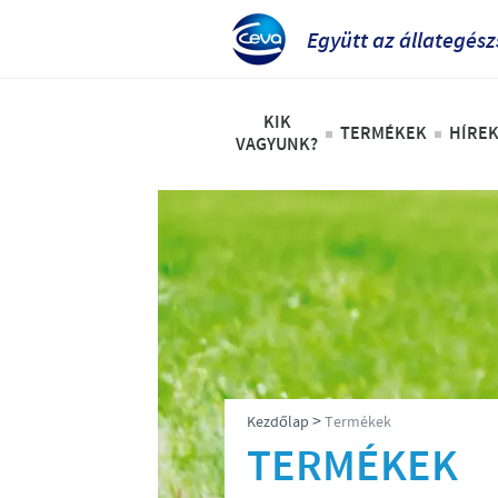
Együtt az állategés
KIK
TERMÉKEK
HÍRE
VAGYUNK?
Magyarországon
H
Vállalat bemutatás
Társállatok
A Ceva-Phylaxia története
Szarvasmarha
Jövőképünk
Juh és Kecske
Etikai és törvényességi progr
Sertés
Globális jelenlét
Baromfi
>
Kezdőlap
Termékek
TERMÉKEK