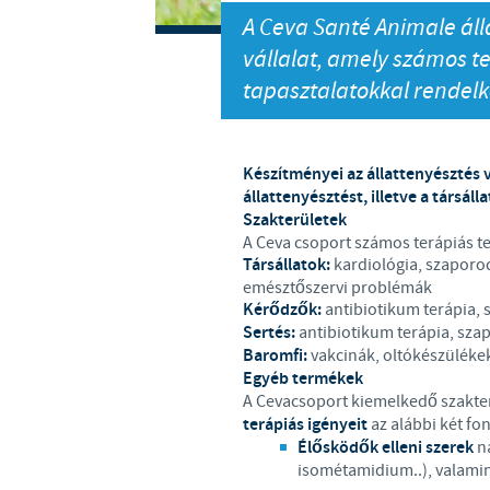
A Ceva Santé Animale ál
vállalat, amely számos t
tapasztalatokkal rendelk
Készítményei az állattenyésztés 
állattenyésztést, illetve a társálla
Szakterületek
A Ceva csoport számos terápiás t
Társállatok:
kardiológia, szaporod
emésztőszervi problémák
Kérődzők:
antibiotikum terápia,
Sertés:
antibiotikum terápia, sza
Baromfi:
vakcinák, oltókészülékek
Egyéb termékek
A Cevacsoport kiemelkedő szakterül
terápiás igényeit
az alábbi két fo
Élősködők elleni szerek
na
isométamidium..), valamin