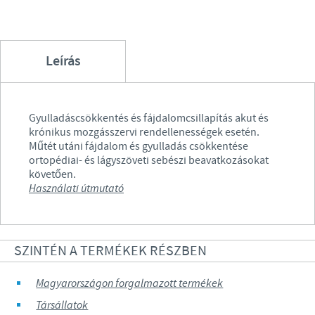
Leírás
Gyulladáscsökkentés és fájdalomcsillapítás akut és
krónikus mozgásszervi rendellenességek esetén.
Műtét utáni fájdalom és gyulladás csökkentése
ortopédiai- és lágyszöveti sebészi beavatkozásokat
követően.
Használati útmutató
SZINTÉN A TERMÉKEK RÉSZBEN
Magyarországon forgalmazott termékek
Társállatok