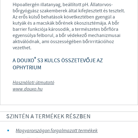
Hipoallergén illatanyag, beállított pH. Állatorvos-
bőrgyógyász szakemberek által kifejlesztett és tesztelt.
Az erős külső behatások következtében gyengül a
kutyák és a macskák bőrének ökoszisztémája. A bőr
barrier funkciója károsodik, a természetes bőrflóra
egyensúlya felborul, a bőr védekező mechanizmusai
aktiválódnak, ami összességében bőrirritációhoz
vezethet.
®
A DOUXO
S3 KULCS ÖSSZETEVŐJE AZ
OPHYTRIUM
Használati útmutató
www.douxo.hu
SZINTÉN A TERMÉKEK RÉSZBEN
Magyarországon forgalmazott termékek