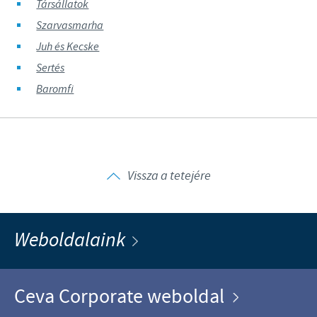
Társállatok
Szarvasmarha
Juh és Kecske
Sertés
Baromfi
Vissza a tetejére
Weboldalaink
Ceva Corporate weboldal