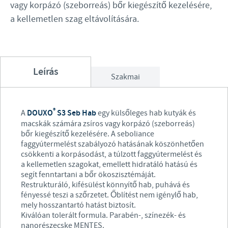
vagy korpázó (szeborreás) bőr kiegészítő kezelésére,
a kellemetlen szag eltávolítására.
Leírás
Szakmai
®
A
DOUXO
S3 Seb Hab
egy külsőleges hab kutyák és
macskák számára zsíros vagy korpázó (szeborreás)
bőr kiegészítő kezelésére. A seboliance
faggyútermelést szabályozó hatásának köszönhetően
csökkenti a korpásodást, a túlzott faggyútermelést és
a kellemetlen szagokat, emellett hidratáló hatású és
segít fenntartani a bőr ökoszisztémáját.
Restrukturáló, kifésülést könnyítő hab, puhává és
fényessé teszi a szőrzetet. Őblítést nem igénylő hab,
mely hosszantartó hatást biztosít.
Kiválóan tolerált formula. Parabén-, színezék- és
nanorészecske MENTES.