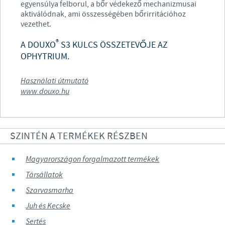
egyensúlya felborul, a bőr védekező mechanizmusai
aktiválódnak, ami összességében bőrirritációhoz
vezethet.
®
A DOUXO
S3 KULCS ÖSSZETEVŐJE AZ
OPHYTRIUM.
Használati útmutató
www.douxo.hu
SZINTÉN A TERMÉKEK RÉSZBEN
Magyarországon forgalmazott termékek
Társállatok
Szarvasmarha
Juh és Kecske
Sertés