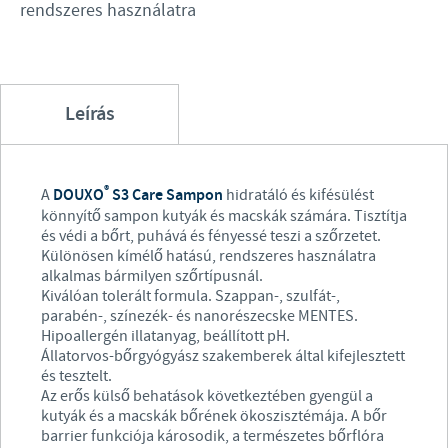
rendszeres használatra
Leírás
®
A
DOUXO
S3 Care Sampon
hidratáló és kifésülést
könnyítő sampon kutyák és macskák számára. Tisztítja
és védi a bőrt, puhává és fényessé teszi a szőrzetet.
Különösen kímélő hatású, rendszeres használatra
alkalmas bármilyen szőrtípusnál.
Kiválóan tolerált formula. Szappan-, szulfát-,
parabén-, színezék- és nanorészecske MENTES.
Hipoallergén illatanyag, beállított pH.
Állatorvos-bőrgyógyász szakemberek által kifejlesztett
és tesztelt.
Az erős külső behatások következtében gyengül a
kutyák és a macskák bőrének ökoszisztémája. A bőr
barrier funkciója károsodik, a természetes bőrflóra