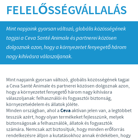
Szarvasmarha
FELELŐSSÉGVÁLLALÁS
Globális jelenlét
Juh és Kecske
Energetikai Szakreferensi éves riport
KARRIER
Sertés
Üzleti és tudományos partnerkapcsolatok
Mint napjaink gyorsan változó, globális közösségének
Állásajánlataink
MELLÉKHATÁS FIGYELÉS
tagjai a Ceva Santé Animale és partnerei közösen
Baromfi
A Ceva és a közösség
dolgoznak azon, hogy a környezetet fenyegető három
Egészség, boldog emberek és állatok
ÁLTALÁNOS SZERZŐDÉSI
nagy kihívásra válaszoljanak.
FELTÉTELEK
A világ élelmezése
Felelősség a globális közegészségügy védelme iránt
Mint napjaink gyorsan változó, globális közösségének tagjai
Beszerzésekre vonatkozó Általános Szerződési
SZOLGÁLTATÁSOK
a Ceva Santé Animale és partnerei közösen dolgoznak azon,
Feltételek és Kiterjesztett EHS követelmények a CEVA
hogy a környezetet fenyegető három nagy kihívásra
magyarországi telephelyein, kivitelezési területein
válaszoljanak: felhasználói és fogyasztói biztonság,
Ceva Társállat Percek Hírlevél
környezetvédelem és állatok jóléte.
Minden országban, ahol a
Ceva
aktívan jelen van, a legtöbbet
Nyereményjáték szabályzat
tesszük azért, hogy olyan termékeket fejlesszünk, melyek
biztonságosak a felhasználók, állatok és fogyasztók
számára. Nemcsak azt biztosítjuk, hogy minden erőforrás
rendelkezésre álljon a kutatásokhoz annak érdekében, hogy