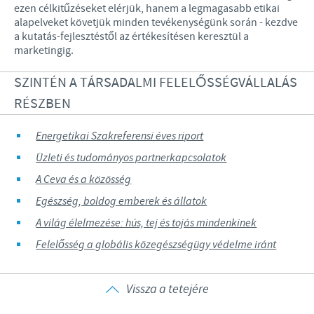
ezen célkitűzéseket elérjük, hanem a legmagasabb etikai
alapelveket követjük minden tevékenységünk során - kezdve
a kutatás-fejlesztéstől az értékesítésen keresztül a
marketingig.
SZINTÉN A TÁRSADALMI FELELŐSSÉGVÁLLALÁS
RÉSZBEN
Energetikai Szakreferensi éves riport
Üzleti és tudományos partnerkapcsolatok
A Ceva és a közösség
Egészség, boldog emberek és állatok
A világ élelmezése: hús, tej és tojás mindenkinek
Felelősség a globális közegészségügy védelme iránt
Vissza a tetejére