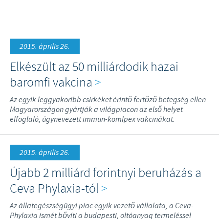
Szarvasmarha
Globális jelenlét
Juh és Kecske
Energetikai Szakreferensi éves riport
KARRIER
Sertés
Üzleti és tudományos partnerkapcsolatok
2015. április 26.
Állásajánlataink
MELLÉKHATÁS FIGYELÉS
Baromfi
A Ceva és a közösség
Elkészült az 50 milliárdodik hazai
baromfi vakcina
>
Egészség, boldog emberek és állatok
ÁLTALÁNOS SZERZŐDÉSI
FELTÉTELEK
Az egyik leggyakoribb csirkéket érintő fertőző betegség ellen
A világ élelmezése
Magyarországon gyártják a világpiacon az első helyet
elfoglaló, úgynevezett immun-komlpex vakcinákat.
Felelősség a globális közegészségügy védelme iránt
Beszerzésekre vonatkozó Általános Szerződési
SZOLGÁLTATÁSOK
Feltételek és Kiterjesztett EHS követelmények a CEVA
magyarországi telephelyein, kivitelezési területein
2015. április 26.
Ceva Társállat Percek Hírlevél
Újabb 2 milliárd forintnyi beruházás a
Nyereményjáték szabályzat
Ceva Phylaxia-tól
>
Az állategészségügyi piac egyik vezető vállalata, a Ceva-
Phylaxia ismét bővíti a budapesti, oltóanyag termeléssel