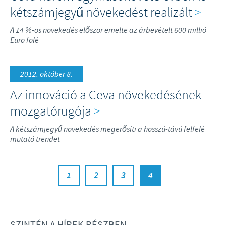
kétszámjegyű növekedést realizált
>
A 14 %-os növekedés először emelte az árbevételt 600 millió
Euro fölé
2012. október 8.
Az innováció a Ceva növekedésének
mozgatórugója
>
A kétszámjegyű növekedés megerősíti a hosszú-távú felfelé
mutató trendet
1
2
3
4
SZINTÉN A HÍREK RÉSZBEN